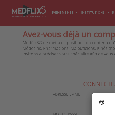
ÉVÉNEMENTS
INSTITUTIONS
R
Avez-vous déjà un comp
MedflixS® ne met à disposition son contenu qu’
Médecins, Pharmaciens, Maïeuticiens, Kinésithér
invitons à préciser votre spécialité afin de vo
CONNECTE
ADRESSE EMAIL
MOT DE PASSE