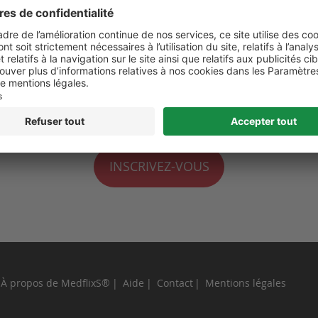
 de moi
perdu ?
INSCRIVEZ-VOUS
À propos de MedflixS®
Aide
Contact
Mentions légales