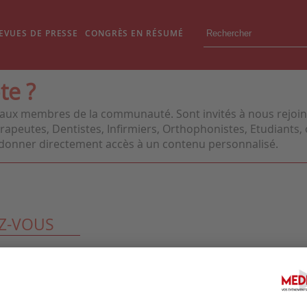
EVUES DE PRESSE
CONGRÈS EN RÉSUMÉ
te ?
aux membres de la communauté. Sont invités à nous rejoindr
apeutes, Dentistes, Infirmiers, Orthophonistes, Etudiants, o
us donner directement accès à un contenu personnalisé.
Z-VOUS