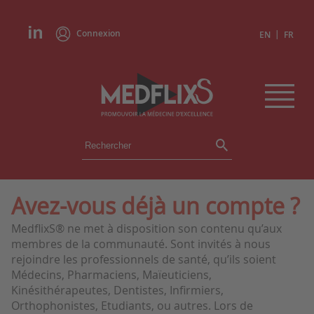
Connexion
|
EN
FR
ÉVÉNEMENTS
TOUS LES ÉVÉNEMENTS
AGENDA
Avez-vous déjà un compte ?
INSTITUTIONS
MedflixS® ne met à disposition son contenu qu’aux
ACADÉMIES
membres de la communauté. Sont invités à nous
EXPERTS
rejoindre les professionnels de santé, qu’ils soient
Médecins, Pharmaciens, Maïeuticiens,
REVUES DE PRESSE
Kinésithérapeutes, Dentistes, Infirmiers,
Orthophonistes, Etudiants, ou autres. Lors de
CONGRÈS EN RÉSUMÉ