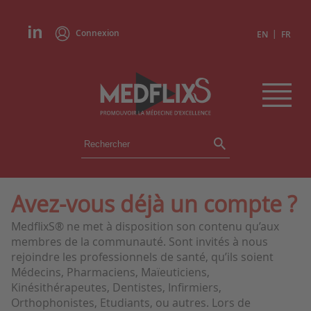
Connexion
|
EN
FR
ÉVÉNEMENTS
TOUS LES ÉVÉNEMENTS
AGENDA
Avez-vous déjà un compte ?
INSTITUTIONS
MedflixS® ne met à disposition son contenu qu’aux
ACADÉMIES
membres de la communauté. Sont invités à nous
EXPERTS
rejoindre les professionnels de santé, qu’ils soient
Médecins, Pharmaciens, Maïeuticiens,
REVUES DE PRESSE
Kinésithérapeutes, Dentistes, Infirmiers,
Orthophonistes, Etudiants, ou autres. Lors de
CONGRÈS EN RÉSUMÉ