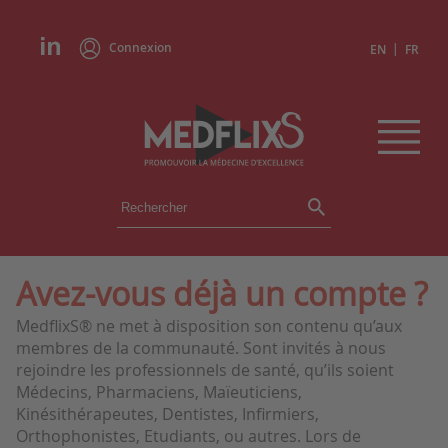
Connexion
|
EN
FR
ÉVÉNEMENTS
TOUS LES ÉVÉNEMENTS
AGENDA
Avez-vous déjà un compte ?
INSTITUTIONS
MedflixS® ne met à disposition son contenu qu’aux
ACADÉMIES
membres de la communauté. Sont invités à nous
EXPERTS
rejoindre les professionnels de santé, qu’ils soient
Médecins, Pharmaciens, Maïeuticiens,
REVUES DE PRESSE
Kinésithérapeutes, Dentistes, Infirmiers,
Orthophonistes, Etudiants, ou autres. Lors de
CONGRÈS EN RÉSUMÉ