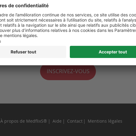
 de moi
perdu ?
INSCRIVEZ-VOUS
À propos de MedflixS®
Aide
Contact
Mentions légales