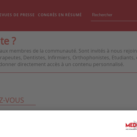
EVUES DE PRESSE
CONGRÈS EN RÉSUMÉ
te ?
aux membres de la communauté. Sont invités à nous rejoindr
apeutes, Dentistes, Infirmiers, Orthophonistes, Etudiants, o
us donner directement accès à un contenu personnalisé.
Z-VOUS