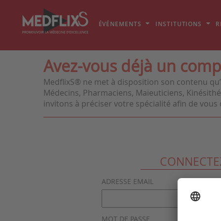
ÉVÉNEMENTS
INSTITUTIONS
R
Avez-vous déjà un comp
MedflixS® ne met à disposition son contenu qu’
Médecins, Pharmaciens, Maïeuticiens, Kinésithér
invitons à préciser votre spécialité afin de vo
CONNECTE
ADRESSE EMAIL
MOT DE PASSE