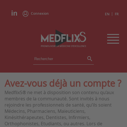
Connexion
|
EN
FR
ÉVÉNEMENTS
TOUS LES ÉVÉNEMENTS
AGENDA
Avez-vous déjà un compte ?
INSTITUTIONS
MedflixS® ne met à disposition son contenu qu’aux
ACADÉMIES
membres de la communauté. Sont invités à nous
EXPERTS
rejoindre les professionnels de santé, qu’ils soient
Médecins, Pharmaciens, Maïeuticiens,
REVUES DE PRESSE
Kinésithérapeutes, Dentistes, Infirmiers,
Orthophonistes, Etudiants, ou autres. Lors de
CONGRÈS EN RÉSUMÉ