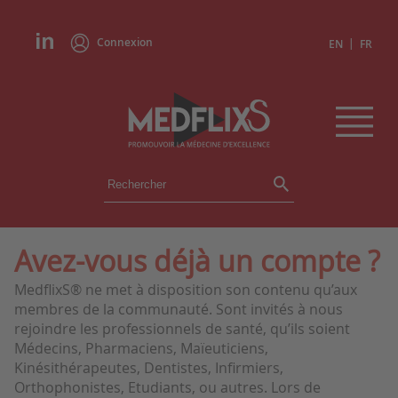
Connexion
|
EN
FR
ÉVÉNEMENTS
TOUS LES ÉVÉNEMENTS
AGENDA
Avez-vous déjà un compte ?
INSTITUTIONS
MedflixS® ne met à disposition son contenu qu’aux
ACADÉMIES
membres de la communauté. Sont invités à nous
EXPERTS
rejoindre les professionnels de santé, qu’ils soient
Médecins, Pharmaciens, Maïeuticiens,
REVUES DE PRESSE
Kinésithérapeutes, Dentistes, Infirmiers,
Orthophonistes, Etudiants, ou autres. Lors de
CONGRÈS EN RÉSUMÉ