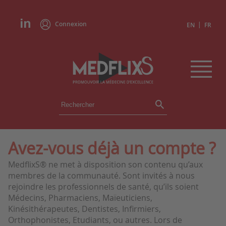
Connexion
|
EN
FR
ÉVÉNEMENTS
TOUS LES ÉVÉNEMENTS
AGENDA
Avez-vous déjà un compte ?
INSTITUTIONS
MedflixS® ne met à disposition son contenu qu’aux
ACADÉMIES
membres de la communauté. Sont invités à nous
EXPERTS
rejoindre les professionnels de santé, qu’ils soient
Médecins, Pharmaciens, Maïeuticiens,
REVUES DE PRESSE
Kinésithérapeutes, Dentistes, Infirmiers,
Orthophonistes, Etudiants, ou autres. Lors de
CONGRÈS EN RÉSUMÉ