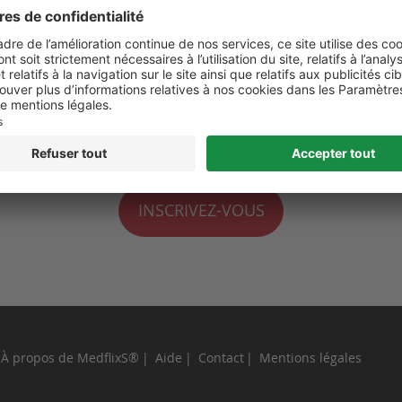
 de moi
perdu ?
INSCRIVEZ-VOUS
À propos de MedflixS®
Aide
Contact
Mentions légales