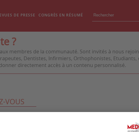
EVUES DE PRESSE
CONGRÈS EN RÉSUMÉ
te ?
aux membres de la communauté. Sont invités à nous rejoindr
apeutes, Dentistes, Infirmiers, Orthophonistes, Etudiants, o
us donner directement accès à un contenu personnalisé.
Z-VOUS