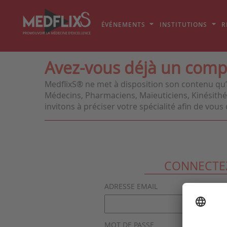
ÉVÉNEMENTS
INSTITUTIONS
R
Avez-vous déjà un comp
MedflixS® ne met à disposition son contenu qu’
Médecins, Pharmaciens, Maïeuticiens, Kinésithér
invitons à préciser votre spécialité afin de vo
CONNECTE
ADRESSE EMAIL
MOT DE PASSE