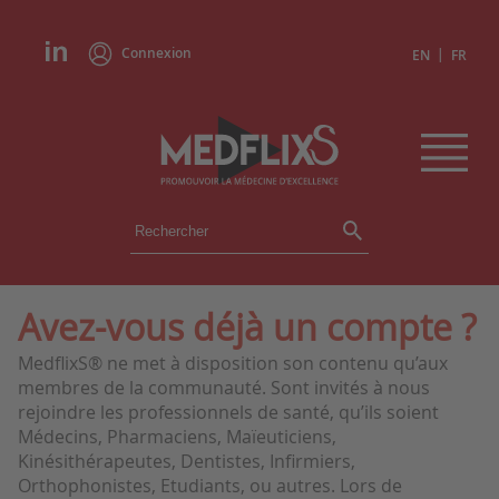
Connexion
|
EN
FR
ÉVÉNEMENTS
TOUS LES ÉVÉNEMENTS
AGENDA
Avez-vous déjà un compte ?
INSTITUTIONS
MedflixS® ne met à disposition son contenu qu’aux
ACADÉMIES
membres de la communauté. Sont invités à nous
EXPERTS
rejoindre les professionnels de santé, qu’ils soient
Médecins, Pharmaciens, Maïeuticiens,
REVUES DE PRESSE
Kinésithérapeutes, Dentistes, Infirmiers,
Orthophonistes, Etudiants, ou autres. Lors de
CONGRÈS EN RÉSUMÉ