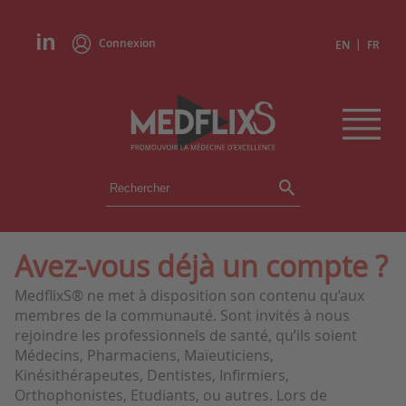
Connexion
|
EN
FR
ÉVÉNEMENTS
TOUS LES ÉVÉNEMENTS
AGENDA
Avez-vous déjà un compte ?
INSTITUTIONS
MedflixS® ne met à disposition son contenu qu’aux
ACADÉMIES
membres de la communauté. Sont invités à nous
EXPERTS
rejoindre les professionnels de santé, qu’ils soient
Médecins, Pharmaciens, Maïeuticiens,
REVUES DE PRESSE
Kinésithérapeutes, Dentistes, Infirmiers,
Orthophonistes, Etudiants, ou autres. Lors de
CONGRÈS EN RÉSUMÉ