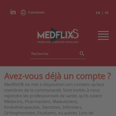
Connexion
|
EN
FR
ÉVÉNEMENTS
TOUS LES ÉVÉNEMENTS
AGENDA
Avez-vous déjà un compte ?
INSTITUTIONS
MedflixS® ne met à disposition son contenu qu’aux
ACADÉMIES
membres de la communauté. Sont invités à nous
EXPERTS
rejoindre les professionnels de santé, qu’ils soient
Médecins, Pharmaciens, Maïeuticiens,
REVUES DE PRESSE
Kinésithérapeutes, Dentistes, Infirmiers,
Orthophonistes, Etudiants, ou autres. Lors de
CONGRÈS EN RÉSUMÉ