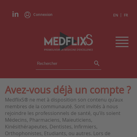
Connexion
|
EN
FR
ÉVÉNEMENTS
TOUS LES ÉVÉNEMENTS
AGENDA
Avez-vous déjà un compte ?
INSTITUTIONS
MedflixS® ne met à disposition son contenu qu’aux
ACADÉMIES
membres de la communauté. Sont invités à nous
EXPERTS
rejoindre les professionnels de santé, qu’ils soient
Médecins, Pharmaciens, Maïeuticiens,
REVUES DE PRESSE
Kinésithérapeutes, Dentistes, Infirmiers,
Orthophonistes, Etudiants, ou autres. Lors de
CONGRÈS EN RÉSUMÉ