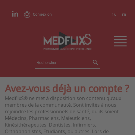
Connexion
|
EN
FR
ÉVÉNEMENTS
TOUS LES ÉVÉNEMENTS
AGENDA
Avez-vous déjà un compte ?
INSTITUTIONS
MedflixS® ne met à disposition son contenu qu’aux
ACADÉMIES
membres de la communauté. Sont invités à nous
EXPERTS
rejoindre les professionnels de santé, qu’ils soient
Médecins, Pharmaciens, Maïeuticiens,
REVUES DE PRESSE
Kinésithérapeutes, Dentistes, Infirmiers,
Orthophonistes, Etudiants, ou autres. Lors de
CONGRÈS EN RÉSUMÉ