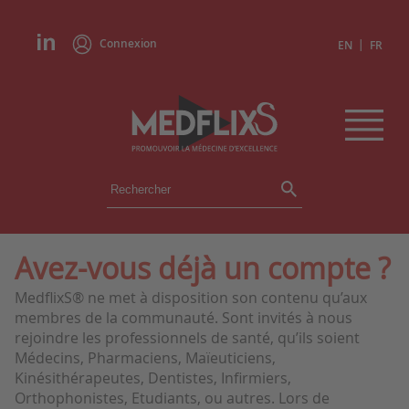
Connexion
|
EN
FR
ÉVÉNEMENTS
TOUS LES ÉVÉNEMENTS
AGENDA
Avez-vous déjà un compte ?
INSTITUTIONS
MedflixS® ne met à disposition son contenu qu’aux
ACADÉMIES
membres de la communauté. Sont invités à nous
EXPERTS
rejoindre les professionnels de santé, qu’ils soient
Médecins, Pharmaciens, Maïeuticiens,
REVUES DE PRESSE
Kinésithérapeutes, Dentistes, Infirmiers,
Orthophonistes, Etudiants, ou autres. Lors de
CONGRÈS EN RÉSUMÉ