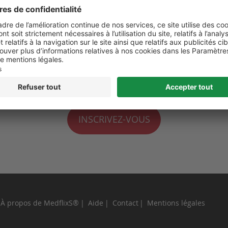
 de moi
perdu ?
INSCRIVEZ-VOUS
À propos de MedflixS®
Aide
Contact
Mentions légales