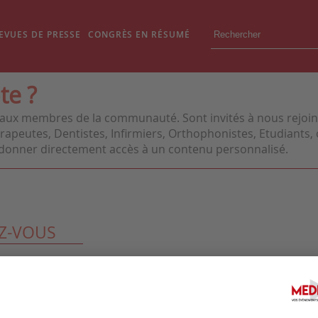
EVUES DE PRESSE
CONGRÈS EN RÉSUMÉ
te ?
aux membres de la communauté. Sont invités à nous rejoindr
apeutes, Dentistes, Infirmiers, Orthophonistes, Etudiants, o
us donner directement accès à un contenu personnalisé.
Z-VOUS