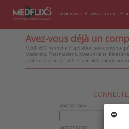
ÉVÉNEMENTS
INSTITUTIONS
R
Avez-vous déjà un comp
MedflixS® ne met à disposition son contenu qu’
Médecins, Pharmaciens, Maïeuticiens, Kinésithér
invitons à préciser votre spécialité afin de vo
CONNECTE
ADRESSE EMAIL
MOT DE PASSE