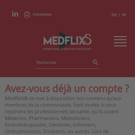
Connexion
|
EN
FR
ÉVÉNEMENTS
TOUS LES ÉVÉNEMENTS
AGENDA
Avez-vous déjà un compte ?
INSTITUTIONS
MedflixS® ne met à disposition son contenu qu’aux
ACADÉMIES
membres de la communauté. Sont invités à nous
EXPERTS
rejoindre les professionnels de santé, qu’ils soient
Médecins, Pharmaciens, Maïeuticiens,
REVUES DE PRESSE
Kinésithérapeutes, Dentistes, Infirmiers,
Orthophonistes, Etudiants, ou autres. Lors de
CONGRÈS EN RÉSUMÉ