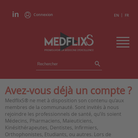
Connexion
|
EN
FR
ÉVÉNEMENTS
TOUS LES ÉVÉNEMENTS
AGENDA
Avez-vous déjà un compte ?
INSTITUTIONS
MedflixS® ne met à disposition son contenu qu’aux
ACADÉMIES
membres de la communauté. Sont invités à nous
EXPERTS
rejoindre les professionnels de santé, qu’ils soient
Médecins, Pharmaciens, Maïeuticiens,
REVUES DE PRESSE
Kinésithérapeutes, Dentistes, Infirmiers,
Orthophonistes, Etudiants, ou autres. Lors de
CONGRÈS EN RÉSUMÉ