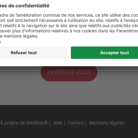
 de moi
perdu ?
INSCRIVEZ-VOUS
À propos de MedflixS®
Aide
Contact
Mentions légales