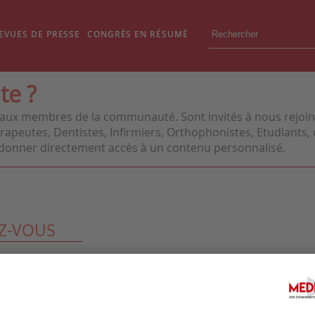
EVUES DE PRESSE
CONGRÈS EN RÉSUMÉ
te ?
aux membres de la communauté. Sont invités à nous rejoindr
apeutes, Dentistes, Infirmiers, Orthophonistes, Etudiants, o
us donner directement accès à un contenu personnalisé.
Z-VOUS