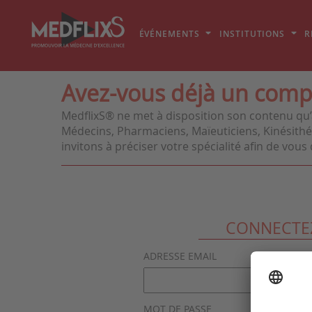
ÉVÉNEMENTS
INSTITUTIONS
R
Avez-vous déjà un comp
MedflixS® ne met à disposition son contenu qu’
Médecins, Pharmaciens, Maïeuticiens, Kinésithér
invitons à préciser votre spécialité afin de vo
CONNECTE
ADRESSE EMAIL
MOT DE PASSE