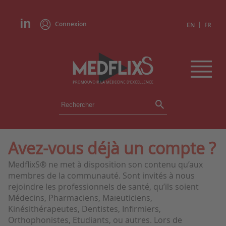
Connexion
|
EN
FR
ÉVÉNEMENTS
TOUS LES ÉVÉNEMENTS
AGENDA
Avez-vous déjà un compte ?
INSTITUTIONS
MedflixS® ne met à disposition son contenu qu’aux
ACADÉMIES
membres de la communauté. Sont invités à nous
EXPERTS
rejoindre les professionnels de santé, qu’ils soient
Médecins, Pharmaciens, Maïeuticiens,
REVUES DE PRESSE
Kinésithérapeutes, Dentistes, Infirmiers,
Orthophonistes, Etudiants, ou autres. Lors de
CONGRÈS EN RÉSUMÉ