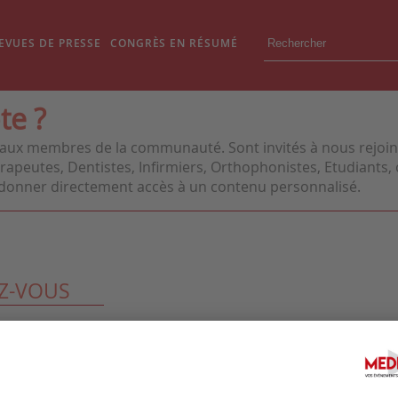
EVUES DE PRESSE
CONGRÈS EN RÉSUMÉ
te ?
aux membres de la communauté. Sont invités à nous rejoindr
apeutes, Dentistes, Infirmiers, Orthophonistes, Etudiants, o
us donner directement accès à un contenu personnalisé.
Z-VOUS