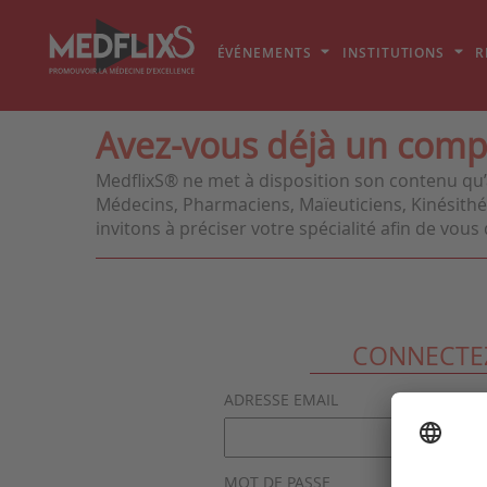
ÉVÉNEMENTS
INSTITUTIONS
R
Avez-vous déjà un comp
MedflixS® ne met à disposition son contenu qu’
Médecins, Pharmaciens, Maïeuticiens, Kinésithér
invitons à préciser votre spécialité afin de vo
CONNECTE
ADRESSE EMAIL
MOT DE PASSE