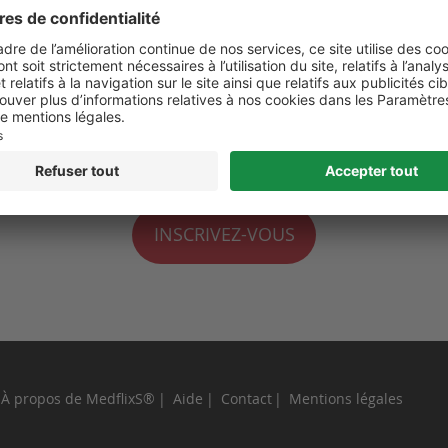
 de moi
perdu ?
INSCRIVEZ-VOUS
À propos de MedflixS®
Aide
Contact
Mentions légales