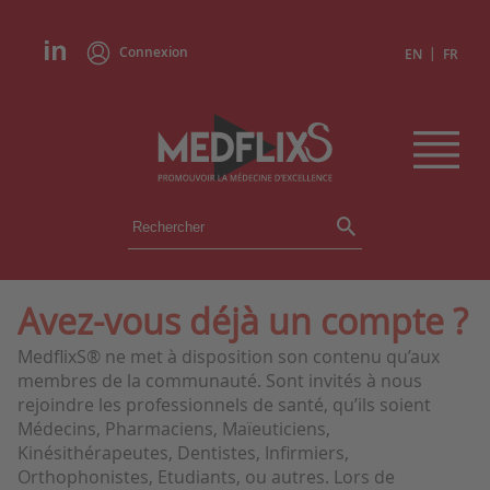
Connexion
|
EN
FR
ÉVÉNEMENTS
TOUS LES ÉVÉNEMENTS
AGENDA
Avez-vous déjà un compte ?
INSTITUTIONS
MedflixS® ne met à disposition son contenu qu’aux
ACADÉMIES
membres de la communauté. Sont invités à nous
EXPERTS
rejoindre les professionnels de santé, qu’ils soient
Médecins, Pharmaciens, Maïeuticiens,
REVUES DE PRESSE
Kinésithérapeutes, Dentistes, Infirmiers,
Orthophonistes, Etudiants, ou autres. Lors de
CONGRÈS EN RÉSUMÉ