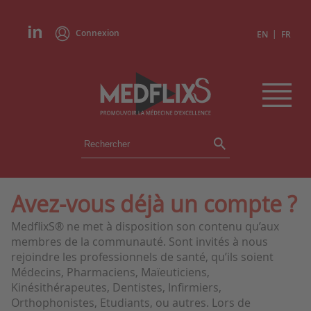
Connexion
|
EN
FR
ÉVÉNEMENTS
TOUS LES ÉVÉNEMENTS
AGENDA
Avez-vous déjà un compte ?
INSTITUTIONS
MedflixS® ne met à disposition son contenu qu’aux
ACADÉMIES
membres de la communauté. Sont invités à nous
EXPERTS
rejoindre les professionnels de santé, qu’ils soient
Médecins, Pharmaciens, Maïeuticiens,
REVUES DE PRESSE
Kinésithérapeutes, Dentistes, Infirmiers,
Orthophonistes, Etudiants, ou autres. Lors de
CONGRÈS EN RÉSUMÉ