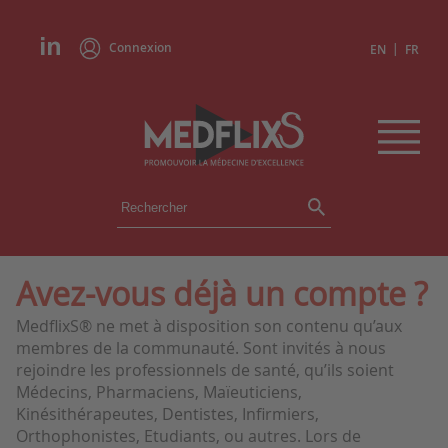
Connexion
|
EN
FR
ÉVÉNEMENTS
TOUS LES ÉVÉNEMENTS
AGENDA
Avez-vous déjà un compte ?
INSTITUTIONS
MedflixS® ne met à disposition son contenu qu’aux
ACADÉMIES
membres de la communauté. Sont invités à nous
EXPERTS
rejoindre les professionnels de santé, qu’ils soient
Médecins, Pharmaciens, Maïeuticiens,
REVUES DE PRESSE
Kinésithérapeutes, Dentistes, Infirmiers,
Orthophonistes, Etudiants, ou autres. Lors de
CONGRÈS EN RÉSUMÉ