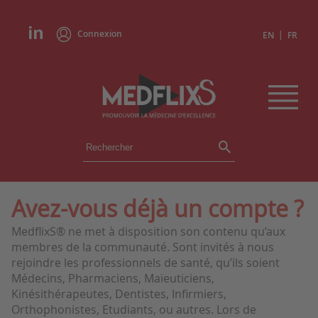
Connexion
|
EN
FR
ÉVÉNEMENTS
TOUS LES ÉVÉNEMENTS
AGENDA
Avez-vous déjà un compte ?
INSTITUTIONS
MedflixS® ne met à disposition son contenu qu’aux
ACADÉMIES
membres de la communauté. Sont invités à nous
EXPERTS
rejoindre les professionnels de santé, qu’ils soient
Médecins, Pharmaciens, Maïeuticiens,
REVUES DE PRESSE
Kinésithérapeutes, Dentistes, Infirmiers,
Orthophonistes, Etudiants, ou autres. Lors de
CONGRÈS EN RÉSUMÉ