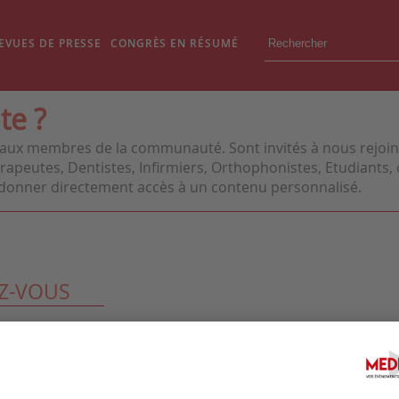
EVUES DE PRESSE
CONGRÈS EN RÉSUMÉ
te ?
aux membres de la communauté. Sont invités à nous rejoindr
apeutes, Dentistes, Infirmiers, Orthophonistes, Etudiants, o
us donner directement accès à un contenu personnalisé.
Z-VOUS