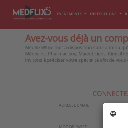
ÉVÉNEMENTS
INSTITUTIONS
R
Avez-vous déjà un comp
MedflixS® ne met à disposition son contenu qu’
Médecins, Pharmaciens, Maïeuticiens, Kinésithér
invitons à préciser votre spécialité afin de vo
CONNECTE
ADRESSE EMAIL
MOT DE PASSE