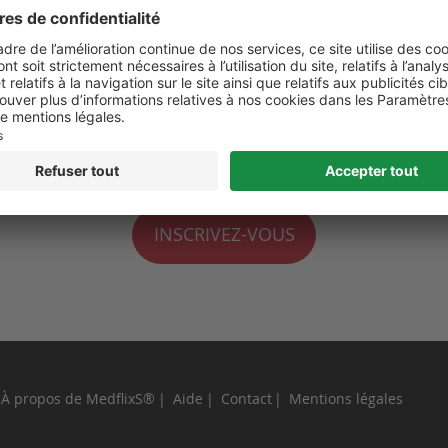
 de moi
perdu ?
INSCRIVEZ-VOUS
À propos de MedflixS®
Aide
Contact
Mentions légales