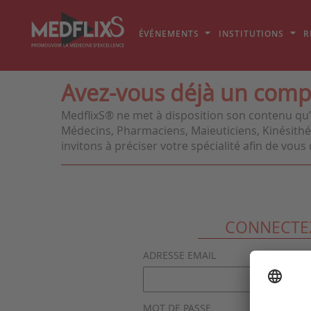
ÉVÉNEMENTS
INSTITUTIONS
R
Avez-vous déjà un comp
MedflixS® ne met à disposition son contenu qu’
Médecins, Pharmaciens, Maïeuticiens, Kinésithér
invitons à préciser votre spécialité afin de vo
CONNECTE
ADRESSE EMAIL
MOT DE PASSE