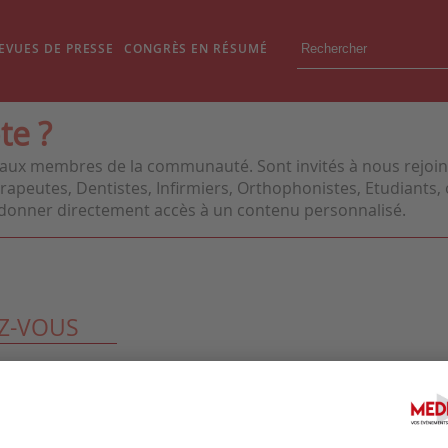
EVUES DE PRESSE
CONGRÈS EN RÉSUMÉ
te ?
aux membres de la communauté. Sont invités à nous rejoindr
apeutes, Dentistes, Infirmiers, Orthophonistes, Etudiants, o
us donner directement accès à un contenu personnalisé.
Z-VOUS