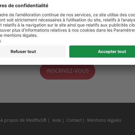
 de moi
perdu ?
INSCRIVEZ-VOUS
À propos de MedflixS®
Aide
Contact
Mentions légales