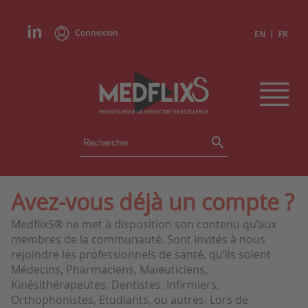
Connexion
|
EN
FR
ÉVÉNEMENTS
TOUS LES ÉVÉNEMENTS
AGENDA
Avez-vous déjà un compte ?
INSTITUTIONS
MedflixS® ne met à disposition son contenu qu’aux
ACADÉMIES
membres de la communauté. Sont invités à nous
EXPERTS
rejoindre les professionnels de santé, qu’ils soient
Médecins, Pharmaciens, Maïeuticiens,
REVUES DE PRESSE
Kinésithérapeutes, Dentistes, Infirmiers,
Orthophonistes, Etudiants, ou autres. Lors de
CONGRÈS EN RÉSUMÉ