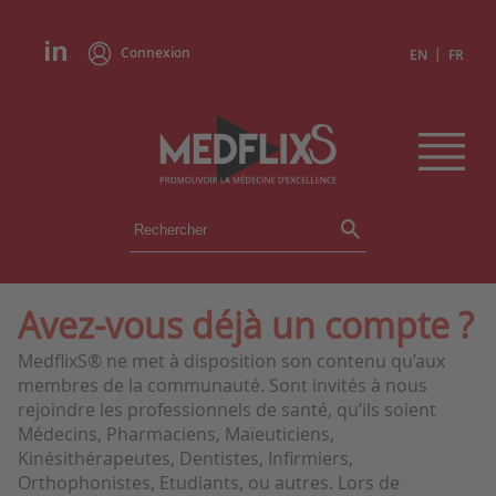
Connexion
|
EN
FR
ÉVÉNEMENTS
TOUS LES ÉVÉNEMENTS
AGENDA
Avez-vous déjà un compte ?
INSTITUTIONS
MedflixS® ne met à disposition son contenu qu’aux
ACADÉMIES
membres de la communauté. Sont invités à nous
EXPERTS
rejoindre les professionnels de santé, qu’ils soient
Médecins, Pharmaciens, Maïeuticiens,
REVUES DE PRESSE
Kinésithérapeutes, Dentistes, Infirmiers,
Orthophonistes, Etudiants, ou autres. Lors de
CONGRÈS EN RÉSUMÉ