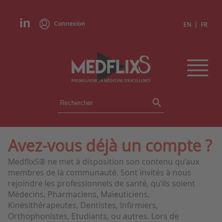
Connexion
|
EN
FR
ÉVÉNEMENTS
TOUS LES ÉVÉNEMENTS
AGENDA
Avez-vous déjà un compte ?
INSTITUTIONS
MedflixS® ne met à disposition son contenu qu’aux
ACADÉMIES
membres de la communauté. Sont invités à nous
EXPERTS
rejoindre les professionnels de santé, qu’ils soient
Médecins, Pharmaciens, Maïeuticiens,
REVUES DE PRESSE
Kinésithérapeutes, Dentistes, Infirmiers,
Orthophonistes, Etudiants, ou autres. Lors de
CONGRÈS EN RÉSUMÉ