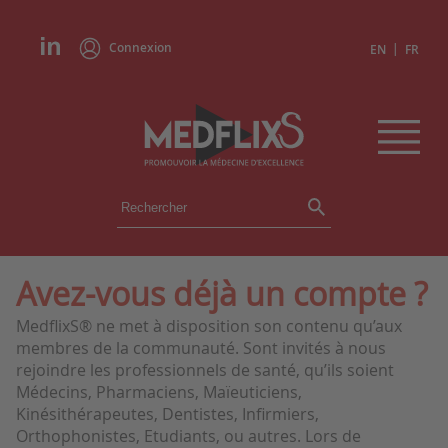
Connexion
|
EN
FR
ÉVÉNEMENTS
TOUS LES ÉVÉNEMENTS
AGENDA
Avez-vous déjà un compte ?
INSTITUTIONS
MedflixS® ne met à disposition son contenu qu’aux
ACADÉMIES
membres de la communauté. Sont invités à nous
EXPERTS
rejoindre les professionnels de santé, qu’ils soient
Médecins, Pharmaciens, Maïeuticiens,
REVUES DE PRESSE
Kinésithérapeutes, Dentistes, Infirmiers,
Orthophonistes, Etudiants, ou autres. Lors de
CONGRÈS EN RÉSUMÉ