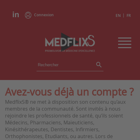
Connexion
|
EN
FR
ÉVÉNEMENTS
TOUS LES ÉVÉNEMENTS
AGENDA
Avez-vous déjà un compte ?
INSTITUTIONS
MedflixS® ne met à disposition son contenu qu’aux
ACADÉMIES
membres de la communauté. Sont invités à nous
EXPERTS
rejoindre les professionnels de santé, qu’ils soient
Médecins, Pharmaciens, Maïeuticiens,
REVUES DE PRESSE
Kinésithérapeutes, Dentistes, Infirmiers,
Orthophonistes, Etudiants, ou autres. Lors de
CONGRÈS EN RÉSUMÉ