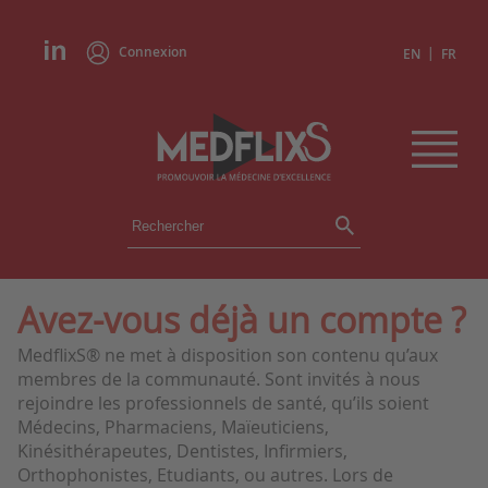
Connexion
|
EN
FR
ÉVÉNEMENTS
TOUS LES ÉVÉNEMENTS
AGENDA
Avez-vous déjà un compte ?
INSTITUTIONS
MedflixS® ne met à disposition son contenu qu’aux
ACADÉMIES
membres de la communauté. Sont invités à nous
EXPERTS
rejoindre les professionnels de santé, qu’ils soient
Médecins, Pharmaciens, Maïeuticiens,
REVUES DE PRESSE
Kinésithérapeutes, Dentistes, Infirmiers,
Orthophonistes, Etudiants, ou autres. Lors de
CONGRÈS EN RÉSUMÉ