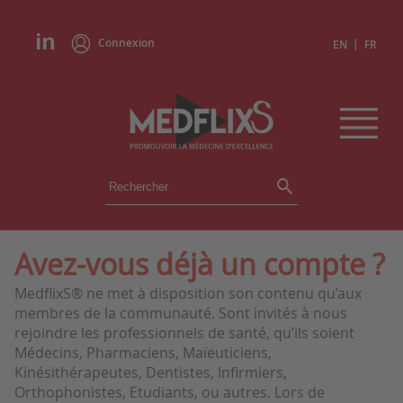
Connexion
|
EN
FR
ÉVÉNEMENTS
TOUS LES ÉVÉNEMENTS
AGENDA
Avez-vous déjà un compte ?
INSTITUTIONS
MedflixS® ne met à disposition son contenu qu’aux
ACADÉMIES
membres de la communauté. Sont invités à nous
EXPERTS
rejoindre les professionnels de santé, qu’ils soient
Médecins, Pharmaciens, Maïeuticiens,
REVUES DE PRESSE
Kinésithérapeutes, Dentistes, Infirmiers,
Orthophonistes, Etudiants, ou autres. Lors de
CONGRÈS EN RÉSUMÉ