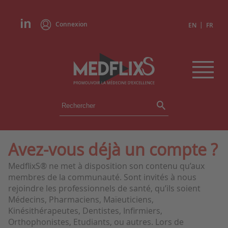
Connexion
|
EN
FR
ÉVÉNEMENTS
TOUS LES ÉVÉNEMENTS
AGENDA
Avez-vous déjà un compte ?
INSTITUTIONS
MedflixS® ne met à disposition son contenu qu’aux
ACADÉMIES
membres de la communauté. Sont invités à nous
EXPERTS
rejoindre les professionnels de santé, qu’ils soient
Médecins, Pharmaciens, Maïeuticiens,
REVUES DE PRESSE
Kinésithérapeutes, Dentistes, Infirmiers,
Orthophonistes, Etudiants, ou autres. Lors de
CONGRÈS EN RÉSUMÉ