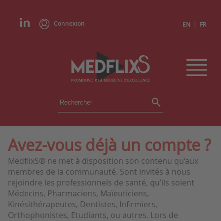
Connexion
|
EN
FR
ÉVÉNEMENTS
TOUS LES ÉVÉNEMENTS
AGENDA
Avez-vous déjà un compte ?
INSTITUTIONS
MedflixS® ne met à disposition son contenu qu’aux
ACADÉMIES
membres de la communauté. Sont invités à nous
EXPERTS
rejoindre les professionnels de santé, qu’ils soient
Médecins, Pharmaciens, Maïeuticiens,
REVUES DE PRESSE
Kinésithérapeutes, Dentistes, Infirmiers,
Orthophonistes, Etudiants, ou autres. Lors de
CONGRÈS EN RÉSUMÉ