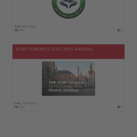
Date :
06/11/2026
3320
0
ECNP CONGRESS 2026 (39TH ANNUAL)
Date :
10/10/2026
2102
0