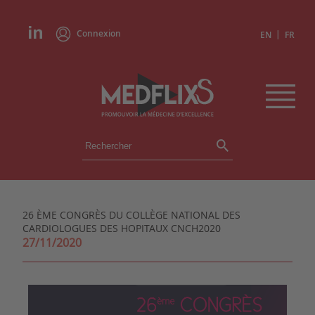
Connexion
|
EN
FR
ÉVÉNEMENTS
TOUS LES ÉVÉNEMENTS
AGENDA
26 ÈME CONGRÈS DU COLLÈGE NATIONAL DES
INSTITUTIONS
CARDIOLOGUES DES HOPITAUX CNCH2020
ACADÉMIES
27/11/2020
EXPERTS
REVUES DE PRESSE
CONGRÈS EN RÉSUMÉ