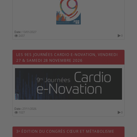
Date :
13/01/2027
2437
0
LES 9ES JOURNÉES CARDIO E-NOVATION, VENDREDI
27 & SAMEDI 28 NOVEMBRE 2026
Date :
27/11/2026
1027
0
3ᵉ ÉDITION DU CONGRÈS CŒUR ET MÉTABOLISME