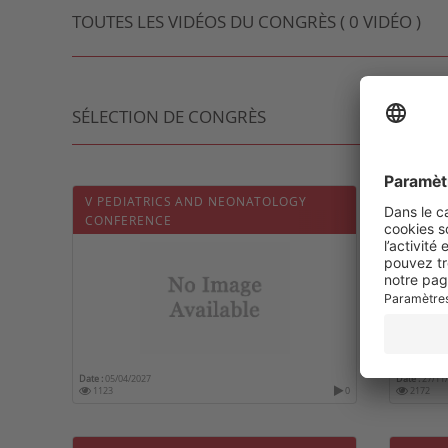
TOUTES LES VIDÉOS DU CONGRÈS ( 0 VIDÉO )
SÉLECTION DE CONGRÈS
V PEDIATRICS AND NEONATOLOGY
5ÈME J
CONFERENCE
Date :
05/04/2027
Date :
27/11
1123
0
2172