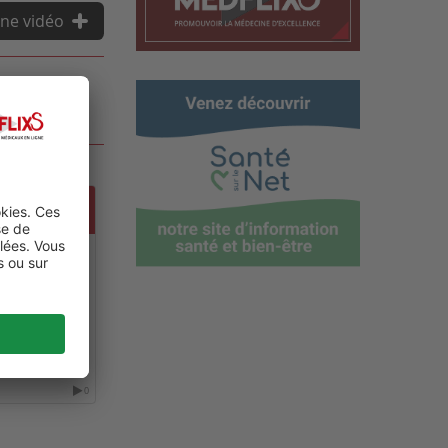
ne vidéo
 GLOBAL
NE
0