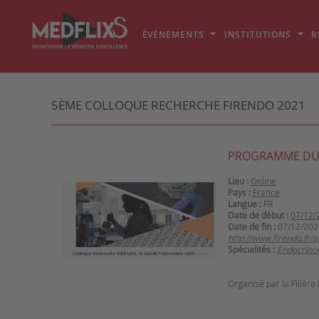
ÉVÉNEMENTS
INSTITUTIONS
R
5ÈME COLLOQUE RECHERCHE FIRENDO 2021
PROGRAMME DU
Lieu :
Online
Pays :
France
Langue :
FR
Date de début :
07/12/
Date de fin :
07/12/202
http://www.firendo.fr
Spécialités :
Endocrino