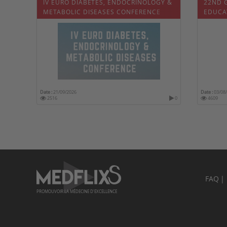
IV EURO DIABETES, ENDOCRINOLOGY &
22ND 
METABOLIC DISEASES CONFERENCE
EDUCA
Date :
21/09/2026
Date :
03/08
2516
0
4609
FAQ
PROMOUVOIR LA MÉDECINE D'EXCELLENCE