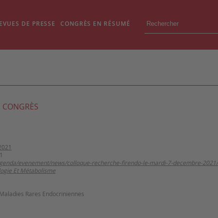
EVUES DE PRESSE
CONGRÈS EN RÉSUMÉ
 CONGRÈS
2021
1
/agenda/evenement/news/colloque-recherche-firendo-le-mardi-7-decembre-2021/
logie Et Métabolisme