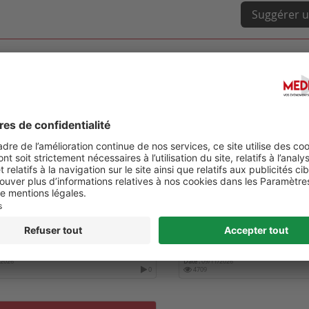
Suggérer u
OURNÉE RÉTINE ET DIABÈTE
6TH WORLD CONGRESS ON
HEALTHCARE AND MEDICI
/2026
Date :
09/11/2026
0
4709