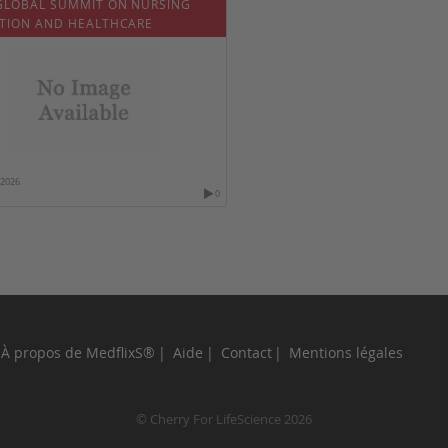
GLOBAL SUMMIT ON NURSING
TION AND HEALTHCARE
/2026
0
À propos de MedflixS®
Aide
Contact
Mentions légales
© Cherry For LifeScience 2026