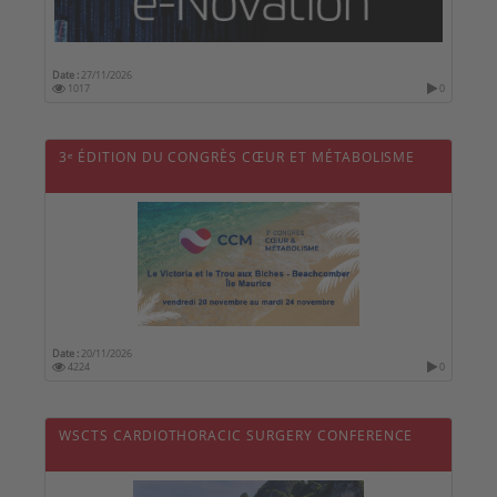
Date :
27/11/2026
1017
0
3ᵉ ÉDITION DU CONGRÈS CŒUR ET MÉTABOLISME
Date :
20/11/2026
4224
0
WSCTS CARDIOTHORACIC SURGERY CONFERENCE