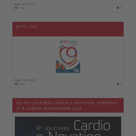
Date :
05/04/2027
1154
0
JESFC 2027
Date :
13/01/2027
2424
0
LES 9ES JOURNÉES CARDIO E-NOVATION, VENDREDI
27 & SAMEDI 28 NOVEMBRE 2026