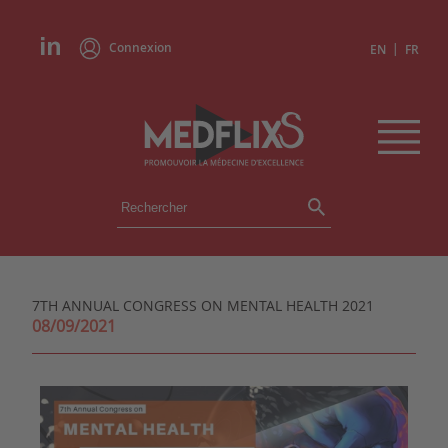
Connexion
|
EN
FR
ÉVÉNEMENTS
TOUS LES ÉVÉNEMENTS
AGENDA
7TH ANNUAL CONGRESS ON MENTAL HEALTH 2021
INSTITUTIONS
08/09/2021
ACADÉMIES
EXPERTS
REVUES DE PRESSE
CONGRÈS EN RÉSUMÉ