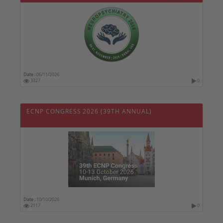
Date :
06/11/2026
3327
0
ECNP CONGRESS 2026 (39TH ANNUAL)
Date :
10/10/2026
2117
0