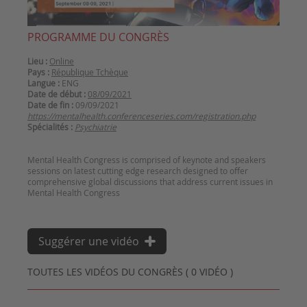
PROGRAMME DU CONGRÈS
Lieu :
Online
Pays :
République Tchèque
Langue :
ENG
Date de début :
08/09/2021
Date de fin :
09/09/2021
https://mentalhealth.conferenceseries.com/registration.php
Spécialités :
Psychiatrie
Mental Health Congress is comprised of keynote and speakers
sessions on latest cutting edge research designed to offer
comprehensive global discussions that address current issues in
Suggérer une vidéo
TOUTES LES VIDÉOS DU CONGRÈS ( 0 VIDÉO )