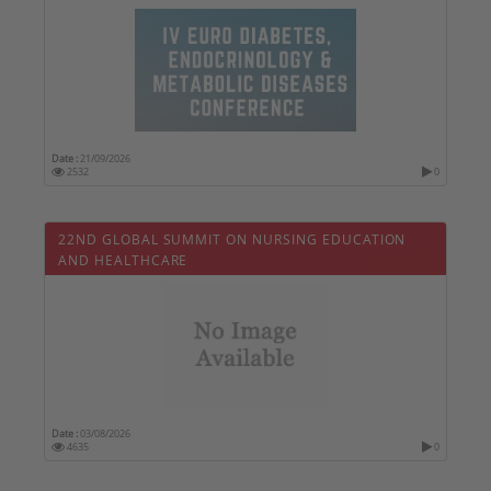
Date :
21/09/2026
2532
0
22ND GLOBAL SUMMIT ON NURSING EDUCATION
AND HEALTHCARE
Date :
03/08/2026
4635
0