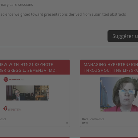
rimary care sessions
Suggérer u
VIEW WITH HTN21 KEYNOTE
MANAGING HYPERTENSIO
RER GREGG L. SEMENZA, MD,
THROUGHOUT THE LIFESP
/2021
Date :
29/09/2021
0
0