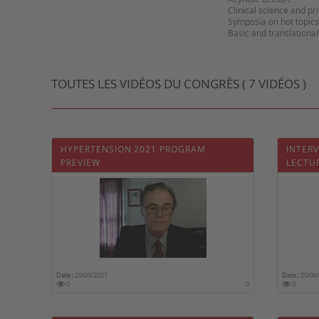
Clinical science and p
Symposia on hot topics
TOUTES LES VIDÉOS DU CONGRÈS ( 7 VIDÉOS )
HYPERTENSION 2021 PROGRAM
INTER
PREVIEW
LECTU
PHD
Date :
29/09/2021
Date :
29/09
0
0
0