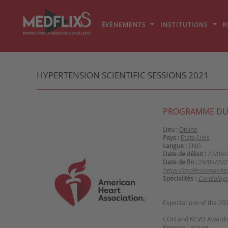
ÉVÉNEMENTS
INSTITUTIONS
R
HYPERTENSION SCIENTIFIC SESSIONS 2021
PROGRAMME DU
Lieu :
Online
Pays :
Etats-Unis
Langue :
ENG
Date de début :
27/09/
Date de fin :
29/09/202
https://professional.h
Spécialités :
Cardiologi
Expectations of the 20
COH and KCVD Awards
Keynote Lecture