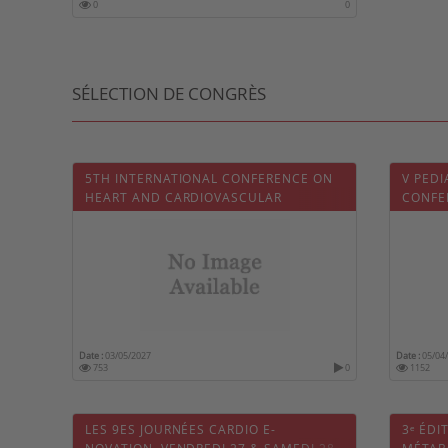
0
0
SÉLECTION DE CONGRÈS
5TH INTERNATIONAL CONFERENCE ON
V PED
HEART AND CARDIOVASCULAR
CONFE
DISEASES
Date :
03/05/2027
Date :
05/04
753
0
1152
LES 9ES JOURNÉES CARDIO E-
3ᵉ ÉD