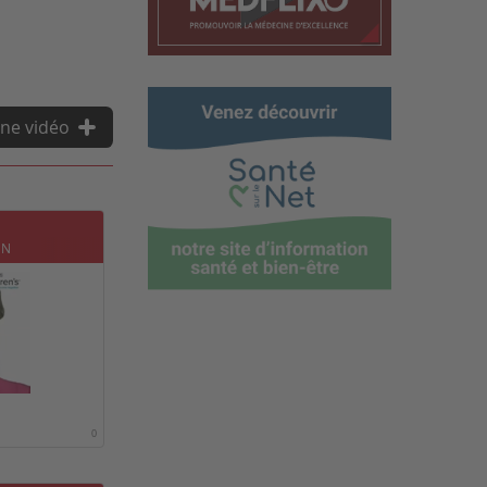
ne vidéo
N
AN
0