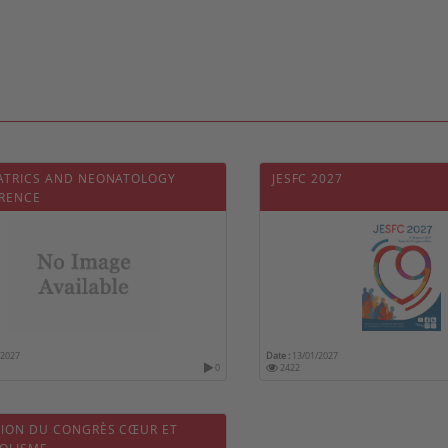
IATRICS AND NEONATOLOGY
JESFC 2027
RENCE
/2027
Date :
13/01/2027
0
2422
ITION DU CONGRÈS CŒUR ET