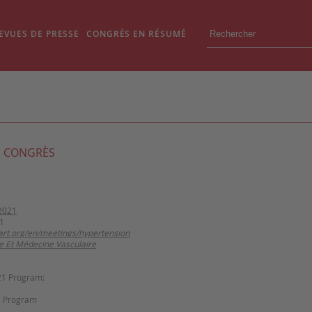
EVUES DE PRESSE
CONGRÈS EN RÉSUMÉ
 CONGRÈS
2021
1
eart.org/en/meetings/hypertension
e Et Médecine Vasculaire
21 Program:
 Program