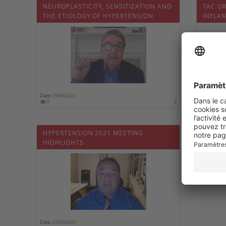
NEUROPLASTICITY, SENSITIZATION AND
TAC O
THE ETIOLOGY OF HYPERTENSION
INFLA
Date :
29/09/2021
Date :
29/09
0
0
0
HYPERTENSION 2021 MEETING
HIGHLIGHTS
Date :
29/09/2021