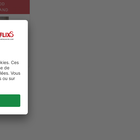
OD
 AND
0