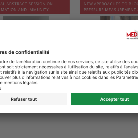
RAL ABSTRACT SESSION ON
NEW APPROACHES TO BLO
MMATION AND IMMUNITY
PRESSURE MEASUREMENT
CONTROL
/2021
Date :
29/09/2021
0
0