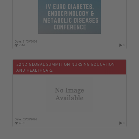
Date :
21/09/2026
2561
0
22ND GLOBAL SUMMIT ON NURSING EDUCATION
AND HEALTHCARE
Date :
03/08/2026
4670
0