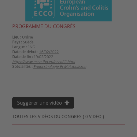
PROGRAMME DU CONGRÈS
Lieu :
Online
Pays :
Suède
Langue :
ENG
Date de début :
16/02/2022
Date de fin :
19/02/2022
https://www.ecco-ibd.eu/ecco22.html
Spécialités :
Endocrinologie Et Métabolisme
Suggérer une vidéo
TOUTES LES VIDÉOS DU CONGRÈS ( 0 VIDÉO )