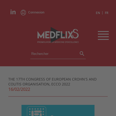
Connexion
|
EN
FR
ÉVÉNEMENTS
TOUS LES ÉVÉNEMENTS
AGENDA
THE 17TH CONGRESS OF EUROPEAN CROHN'S AND
INSTITUTIONS
COLITIS ORGANISATION, ECCO 2022
ACADÉMIES
16/02/2022
EXPERTS
REVUES DE PRESSE
CONGRÈS EN RÉSUMÉ