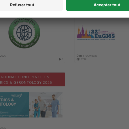
ORLD CONGRESS ON GLOBAL
22E CONGRÈS INTERNATIO
HCARE AND MEDICINE
L'UNION EUROPÉENNE DE G
/2026
Date :
16/09/2026
0
3799
NATIONAL CONFERENCE ON
TRICS & GERONTOLOGY 2026
/2026