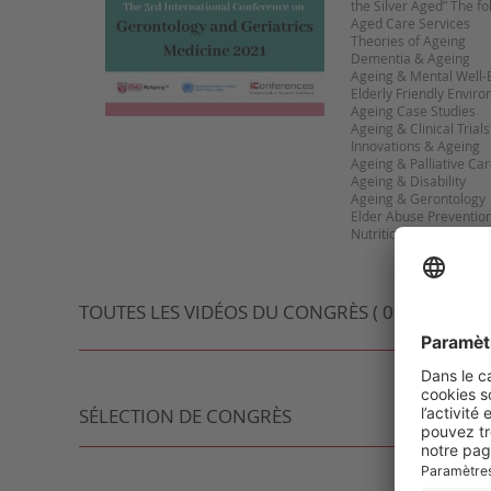
the Silver Aged” The fo
Aged Care Services
Theories of Ageing
Dementia & Ageing
Ageing & Mental Well-
Elderly Friendly Envir
Ageing Case Studies
Ageing & Clinical Trials
Innovations & Ageing
Ageing & Palliative Ca
Ageing & Disability
Ageing & Gerontology
Elder Abuse Preventio
TOUTES LES VIDÉOS DU CONGRÈS ( 0 VIDÉO )
SÉLECTION DE CONGRÈS