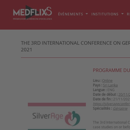
ÉVÉNEMENTS
INSTITUTIONS
R
THE 3RD INTERNATIONAL CONFERENCE ON GER
2021
PROGRAMME DU
Lieu :
Online
Pays :
Sri Lanka
Langue :
ENG
Date de début :
20/11/
Date de fin :
21/11/202
https://silverageconfe
Spécialités :
Gériatrie
The 3rd International 
case studies on or bef