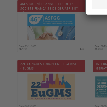
46ES JOURNÉES ANNUELLES DE LA
6TH W
SOCIÉTÉ FRANÇAISE DE GÉRIATRIE ET
HEALT
GÉRONTOLOGIE - JASFGG
Date :
23/11/2026
Date :
09/11
5250
0
4769
22E CONGRÈS EUROPÉEN DE GÉRIATRIE
INTER
- EUGMS
GERIA
Date :
16/09/2026
Date :
07/08