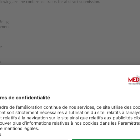
llowing are the conference tracks for abstract submission.
Being
onment
re
n
Suggérer u