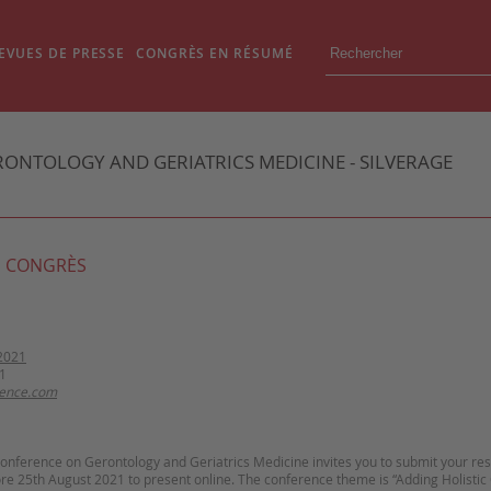
EVUES DE PRESSE
CONGRÈS EN RÉSUMÉ
ONTOLOGY AND GERIATRICS MEDICINE - SILVERAGE
 CONGRÈS
2021
1
rence.com
Conference on Gerontology and Geriatrics Medicine invites you to submit your r
ore 25th August 2021 to present online. The conference theme is “Adding Holistic 