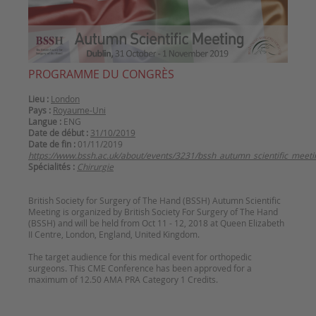
PROGRAMME DU CONGRÈS
Lieu :
London
Pays :
Royaume-Uni
Langue :
ENG
Date de début :
31/10/2019
Date de fin :
01/11/2019
https://www.bssh.ac.uk/about/events/3231/bssh_autumn_scientific_meet
Spécialités :
Chirurgie
British Society for Surgery of The Hand (BSSH) Autumn Scientific
Meeting is organized by British Society For Surgery of The Hand
(BSSH) and will be held from Oct 11 - 12, 2018 at Queen Elizabeth
II Centre, London, England, United Kingdom.
The target audience for this medical event for orthopedic
surgeons. This CME Conference has been approved for a
maximum of 12.50 AMA PRA Category 1 Credits.