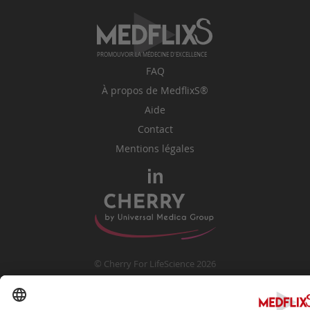
PROMOUVOIR LA MÉDECINE D'EXCELLENCE
FAQ
À propos de MedflixS®
Aide
Contact
Mentions légales
© Cherry For LifeScience 2026