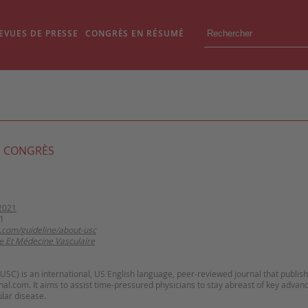
EVUES DE PRESSE
CONGRÈS EN RÉSUMÉ
 CONGRÈS
2021
1
l.com/guideline/about-usc
e Et Médecine Vasculaire
SC) is an international, US English language, peer-reviewed journal that publish
al.com. It aims to assist time-pressured physicians to stay abreast of key advan