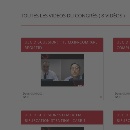
TOUTES LES VIDÉOS DU CONGRÈS ( 8 VIDÉOS )
USC DISCUSSION: THE MAIN-COMPARE
USC DI
REGISTRY
COMPL
Date :
01/01/2021
Date :
01/01
0
0
0
USC DISCUSSION: STEMI & LM
USC DI
BIFURCATION STENTING  CASE 1
BIFURC