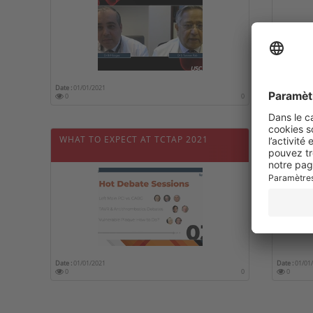
Date :
01/01/2021
Date :
01/01
0
0
0
WHAT TO EXPECT AT TCTAP 2021
USC 2
GUIDE
ELABO
Date :
01/01/2021
Date :
01/01
0
0
0