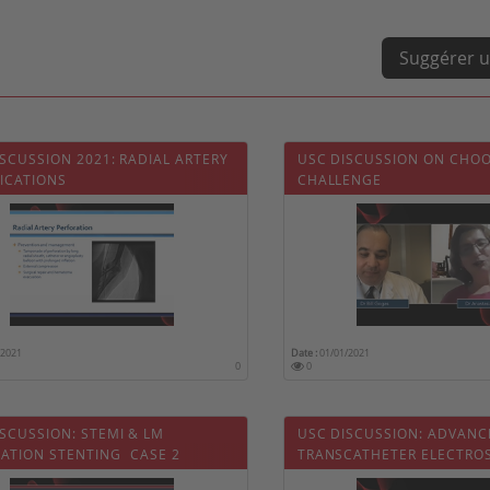
Suggérer u
SCUSSION 2021: RADIAL ARTERY
USC DISCUSSION ON CHOO
ICATIONS
CHALLENGE
/2021
Date :
01/01/2021
0
0
SCUSSION: STEMI & LM
USC DISCUSSION: ADVANC
ATION STENTING  CASE 2
TRANSCATHETER ELECTRO
FOR TREATING VALVULAR 