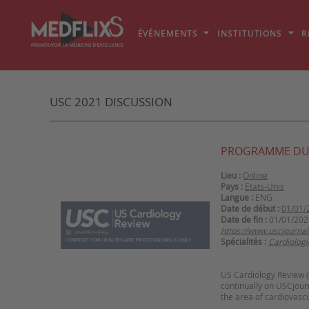
ÉVÉNEMENTS
INSTITUTIONS
R
USC 2021 DISCUSSION
PROGRAMME DU
Lieu :
Online
Pays :
Etats-Unis
Langue :
ENG
Date de début :
01/01/
Date de fin :
01/01/202
https://www.uscjourna
Spécialités :
Cardiologi
US Cardiology Review (U
continually on USCjourn