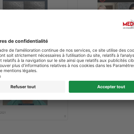
DISEASE
/2021
Date :
01/01/2021
0
0
021 DISCUSSION: HOW
LINES ARE CONSTRUCTED &
RATED
/2021
0