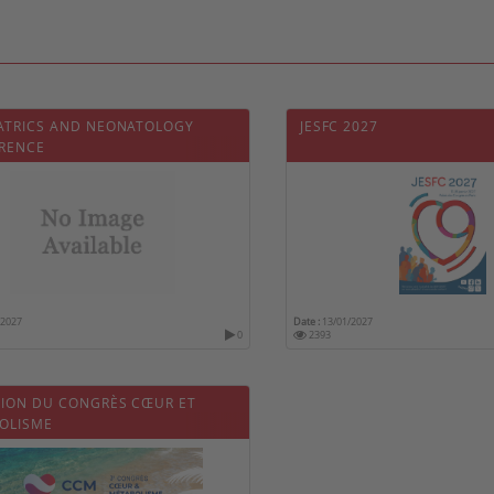
IATRICS AND NEONATOLOGY
JESFC 2027
RENCE
/2027
Date :
13/01/2027
0
2393
ITION DU CONGRÈS CŒUR ET
OLISME