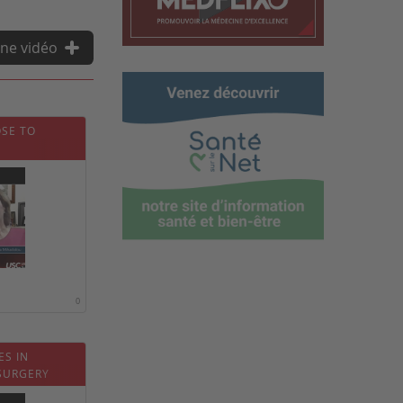
ne vidéo
SE TO
0
ES IN
SURGERY
HEART