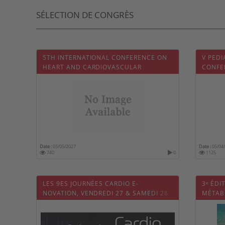
SÉLECTION DE CONGRÈS
5TH INTERNATIONAL CONFERENCE ON
V PED
HEART AND CARDIOVASCULAR
CONFE
DISEASES
Date :
03/05/2027
Date :
05/04
740
0
1125
LES 9ES JOURNÉES CARDIO E-
3ᵉ ÉD
NOVATION, VENDREDI 27 & SAMEDI 28
MÉTAB
NOVEMBRE 2026