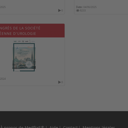
/2025
Date :
04/06/2025
0
8233
NGRÈS DE LA SOCIÉTÉ
ÉENNE D'UROLOGIE
RIQUE - ESPU 2025
/2024
0
À propos de MedflixS®
Aide
Contact
Mentions légales