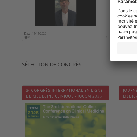
Date :
11/11/2020
0
0
SÉLECTION DE CONGRÈS
3ᵉ CONGRÈS INTERNATIONAL EN LIGNE
JOURN
DE MÉDECINE CLINIQUE - IOCCM 2025
MÉDIC