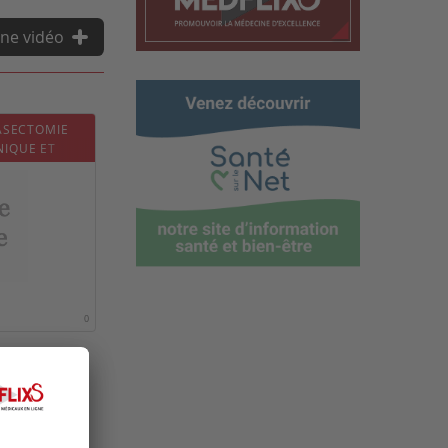
ne vidéo
VASECTOMIE
NIQUE ET
0