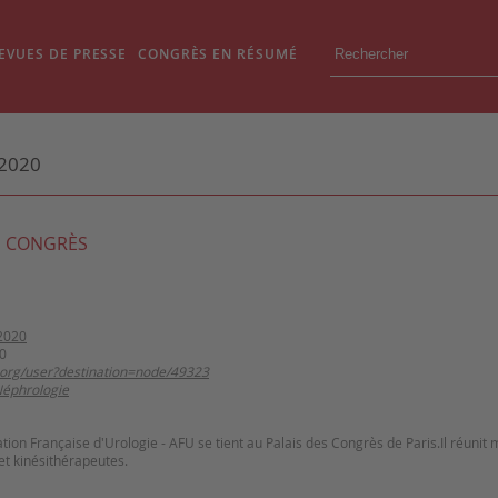
EVUES DE PRESSE
CONGRÈS EN RÉSUMÉ
2020
 CONGRÈS
2020
0
.org/user?destination=node/49323
Néphrologie
tion Française d'Urologie - AFU se tient au Palais des Congrès de Paris.Il réunit