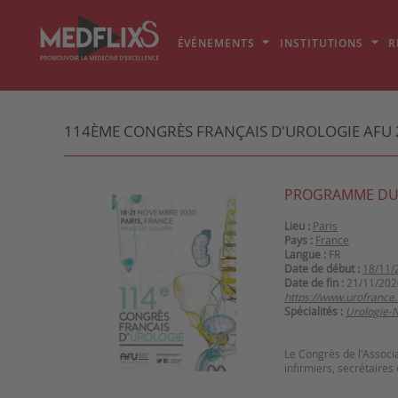
ÉVÉNEMENTS
INSTITUTIONS
R
114ÈME CONGRÈS FRANÇAIS D'UROLOGIE AFU 
PROGRAMME DU
Lieu :
Paris
Pays :
France
Langue :
FR
Date de début :
18/11/
Date de fin :
21/11/202
https://www.urofrance
Spécialités :
Urologie-
Le Congrès de l'Associa