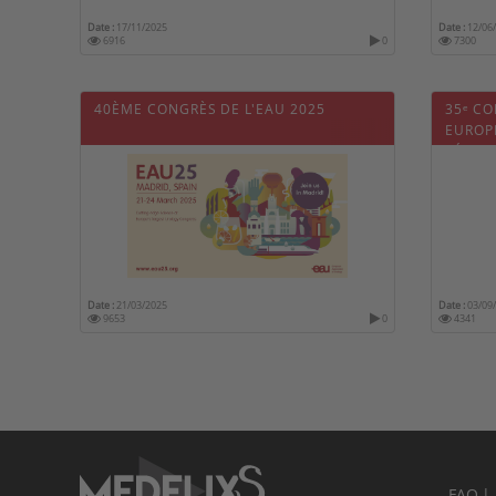
Date :
17/11/2025
Date :
12/06
6916
0
7300
40ÈME CONGRÈS DE L'EAU 2025
35ᵉ CO
EUROP
PÉDIAT
Date :
21/03/2025
Date :
03/09
9653
0
4341
FAQ