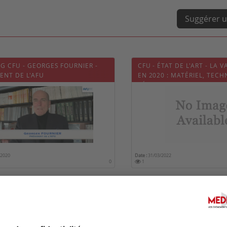
Suggérer u
G CFU - GEORGES FOURNIER -
CFU - ÉTAT DE L'ART - LA 
ENT DE L'AFU
EN 2020 : MATÉRIEL, TECH
RÉSULTATS
/2020
Date :
31/03/2022
0
1