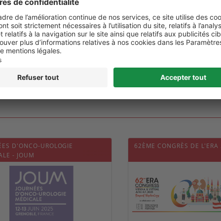
ÉES D'ONCO-UROLOGIE
62ÈME CONGRÈS DE L'ERA 
ALE - JOUM