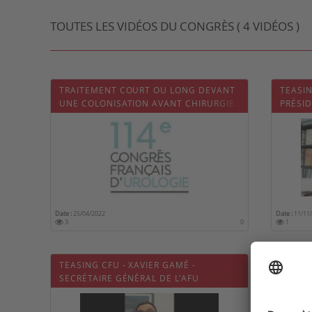
TOUTES LES VIDÉOS DU CONGRÈS ( 4 VIDÉOS )
TRAITEMENT COURT OU LONG DEVANT
TEASIN
UNE COLONISATION AVANT CHIRURGIE
PRÉSID
UROLOGIQUE : POUR OU CONTRE ?
Date :
25/04/2022
Date :
11/11
3
0
1
TEASING CFU - XAVIER GAMÉ -
SECRÉTAIRE GÉNÉRAL DE L'AFU