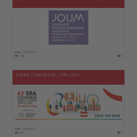
Date :
12/06/2025
7306
0
62ÈME CONGRÈS DE L'ERA 2025
Date :
04/06/2025
8247
0