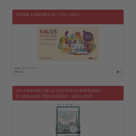
40ÈME CONGRÈS DE L'EAU 2025
Date :
21/03/2025
9660
0
35ᵉ CONGRÈS DE LA SOCIÉTÉ EUROPÉENNE
D'UROLOGIE PÉDIATRIQUE - ESPU 2025