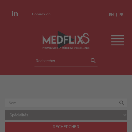
Connexion
|
EN
FR
ÉVÉNEMENTS
TOUS LES ÉVÉNEMENTS
AGENDA
INSTITUTIONS
ACADÉMIES
EXPERTS
REVUES DE PRESSE
RECHERCHER
CONGRÈS EN RÉSUMÉ